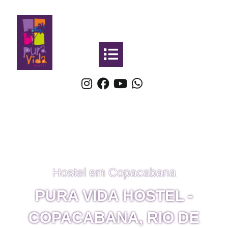
Hostel em Copacabana
PURA VIDA HOSTEL -
COPACABANA, RIO DE