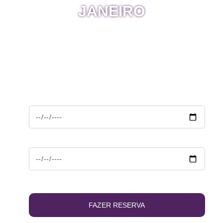
JANEIRO
O PARTY HOSTEL MAIS INCRÍVEL DO RIO DE
JANEIRO. NOSSA CASA É A 3MIN DA PRAIA DE
COPACABANA E 15MIN DA PRAIA DE IPANEMA.
Chegada
Partida
FAZER RESERVA